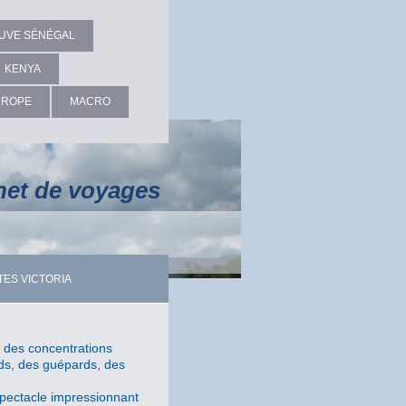
EUVE SÉNÉGAL
KENYA
UROPE
MACRO
net de voyages
ES VICTORIA
 des concentrations
rds, des guépards, des
spectacle impressionnant