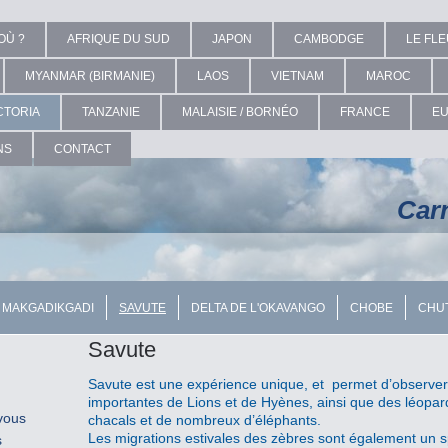
OÙ ?
AFRIQUE DU SUD
JAPON
CAMBODGE
LE FL
MYANMAR (BIRMANIE)
LAOS
VIETNAM
MAROC
CTORIA
TANZANIE
MALAISIE / BORNÉO
FRANCE
E
NS
CONTACT
Car
E MAKGADIKGADI
SAVUTE
DELTA DE L'OKAVANGO
CHOBE
CHUT
Savute
Savute est une expérience unique, et permet d’observer
importantes de Lions et de Hyènes, ainsi que des léopa
 vous
chacals et de nombreux d’éléphants.
Les migrations estivales des zèbres sont également un 
s