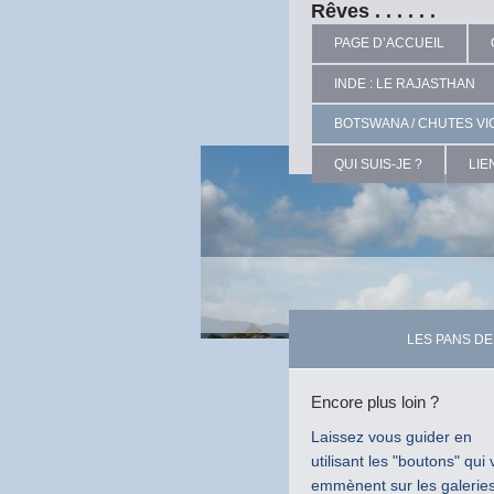
Rêves . . . . . .
PAGE D’ACCUEIL
INDE : LE RAJASTHAN
BOTSWANA / CHUTES VI
QUI SUIS-JE ?
LIE
LES PANS D
Encore plus loin ?
Laissez vous guider en
utilisant les "boutons" qui
emmènent sur les galerie