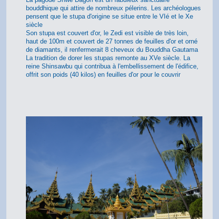
bouddhique qui attire de nombreux pélerins. Les archéologues
pensent que le stupa d'origine se situe entre le VIé et le Xe
siècle
Son stupa est couvert d'or, le Zedi est visible de très loin,
haut de 100m et couvert de 27 tonnes de feuilles d'or et orné
de diamants, il renfermerait 8 cheveux du Bouddha Gautama
La tradition de dorer les stupas remonte au XVe siècle. La
reine Shinsawbu qui contribua à l'embellissement de l'édifice,
offrit son poids (40 kilos) en feuilles d'or pour le couvrir