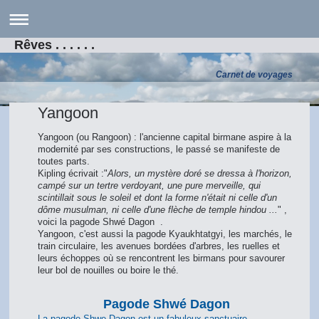
Rêves . . . . . .
Carnet de voyages
Yangoon
Yangoon (ou Rangoon) : l'ancienne capital birmane aspire à la
modernité par ses constructions, le passé se manifeste de
toutes parts.
Kipling écrivait :"
Alors, un mystère doré se dressa à l'horizon,
campé sur un tertre verdoyant, une pure merveille, qui
scintillait sous le soleil et dont la forme n'était ni celle d'un
dôme musulman, ni celle d'une flèche de temple hindou ...
" ,
voici la pagode Shwé Dagon .
Yangoon, c'est aussi la pagode Kyaukhtatgyi, les marchés, le
train circulaire, les avenues bordées d'arbres, les ruelles et
leurs échoppes où se rencontrent les birmans pour savourer
leur bol de nouilles ou boire le thé.
Pagode Shwé Dagon
La pagode Shwe Dagon est un fabuleux sanctuaire