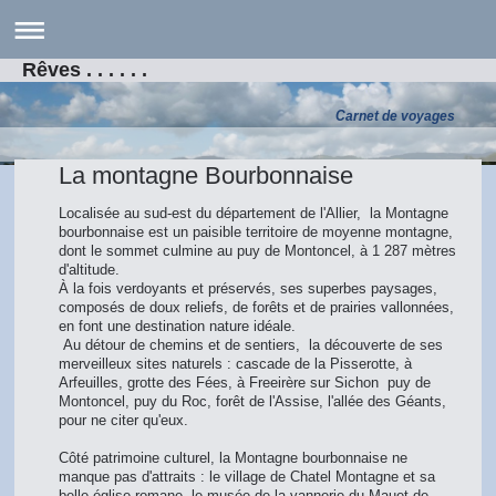
Rêves . . . . . .
Carnet de voyages
La montagne Bourbonnaise
Localisée au sud-est du département de l'Allier, la Montagne
bourbonnaise est un paisible territoire de moyenne montagne,
dont le sommet culmine au puy de Montoncel, à 1 287 mètres
d'altitude.
À la fois verdoyants et préservés, ses superbes paysages,
composés de doux reliefs, de forêts et de prairies vallonnées,
en font une destination nature idéale.
Au détour de chemins et de sentiers, la découverte de ses
merveilleux sites naturels : cascade de la Pisserotte, à
Arfeuilles, grotte des Fées, à Freeirère sur Sichon puy de
Montoncel, puy du Roc, forêt de l'Assise, l'allée des Géants,
pour ne citer qu'eux.
Côté patrimoine culturel, la Montagne bourbonnaise ne
manque pas d'attraits : le village de Chatel Montagne et sa
belle église romane, le musée de la vannerie du Mauet de