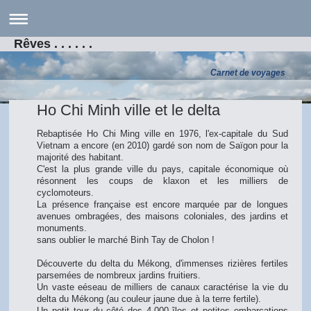
Rêves . . . . . .
Carnet de voyages
Ho Chi Minh ville et le delta
Rebaptisée Ho Chi Ming ville en 1976, l'ex-capitale du Sud
Vietnam a encore (en 2010) gardé son nom de Saïgon pour la
majorité des habitant.
C'est la plus grande ville du pays, capitale économique où
résonnent les coups de klaxon et les milliers de
cyclomoteurs.
La présence française est encore marquée par de longues
avenues ombragées, des maisons coloniales, des jardins et
monuments.
sans oublier le marché Binh Tay de Cholon !
Découverte du delta du Mékong, d'immenses rizières fertiles
parsemées de nombreux jardins fruitiers.
Un vaste eéseau de milliers de canaux caractérise la vie du
delta du Mékong (au couleur jaune due à la terre fertile).
Un petit tour du côté des 4.000 îles et petites embarcations